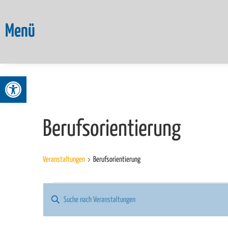
Menü
Werkzeugleiste öffnen
Berufsorientierung
Veranstaltungen
Berufsorientierung
Veranstaltungen
Bitte
Schlüsselwort
Suche
eingeben.