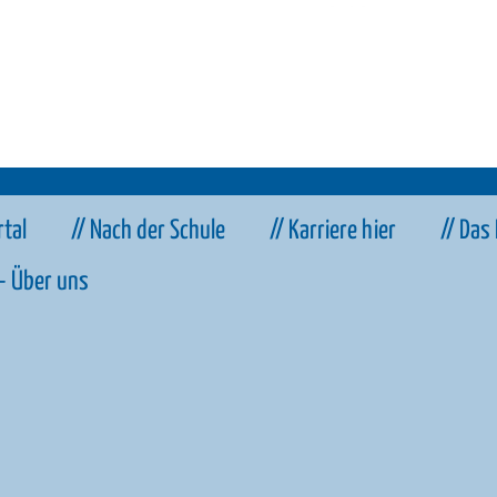
rtal
// Nach der Schule
// Karriere hier
// Das
– Über uns