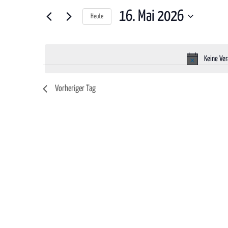
und
Suche
16. Mai 2026
nach
Heute
Ansichten,
Veranstaltungen
Datum
Navigation
Schlüsselwort.
wählen.
Keine Ver
Vorheriger Tag