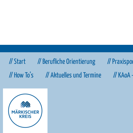
// Start
// Berufliche Orientierung
// Praxispo
// How To’s
// Aktuelles und Termine
// KAoA 