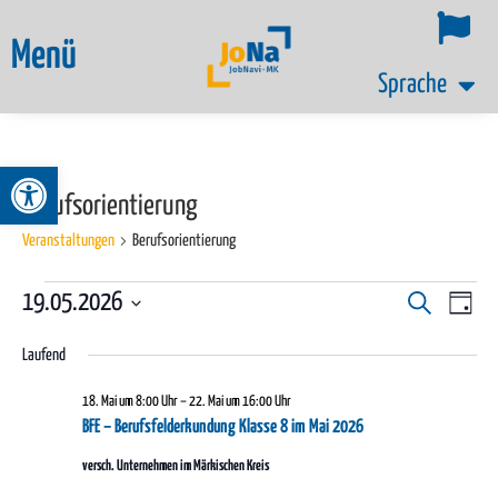
Menü
Sprache
Werkzeugleiste öffnen
Berufsorientierung
Veranstaltungen
Berufsorientierung
Ver
19.05.2026
Veransta
Suche
Tag
Datum
Ans
Suche
Laufend
wählen.
Nav
und
18. Mai um 8:00 Uhr
–
22. Mai um 16:00 Uhr
Ansichte
BFE – Berufsfelderkundung Klasse 8 im Mai 2026
versch. Unternehmen im Märkischen Kreis
Navigati