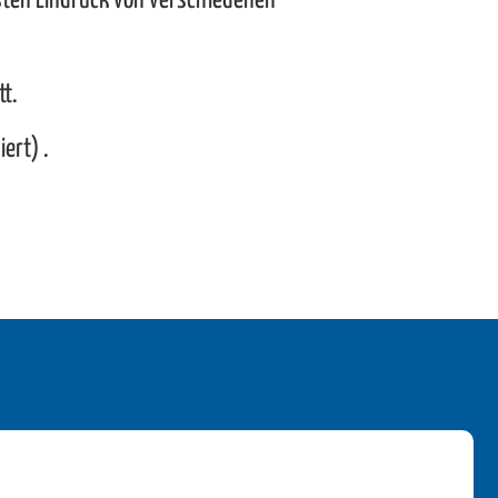
sten Eindruck von verschiedenen
tt.
ert) .