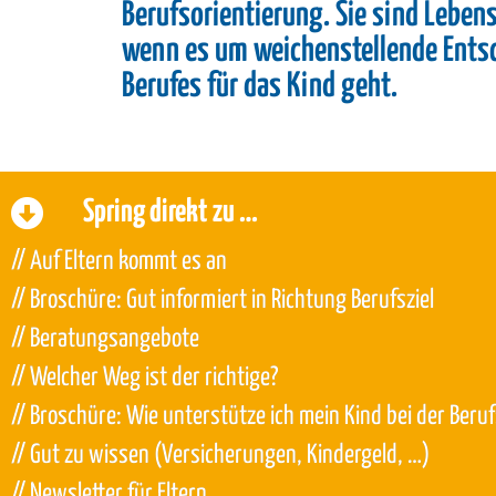
Berufsorientierung. Sie sind Leben
wenn es um weichenstellende Entsc
Berufes für das Kind geht.
Spring direkt zu …
// Auf Eltern kommt es an
// Broschüre: Gut informiert in Richtung Berufsziel
// Beratungsangebote
// Welcher Weg ist der richtige?
// Broschüre: Wie unterstütze ich mein Kind bei der Beru
// Gut zu wissen (Versicherungen, Kindergeld, …)
// Newsletter für Eltern