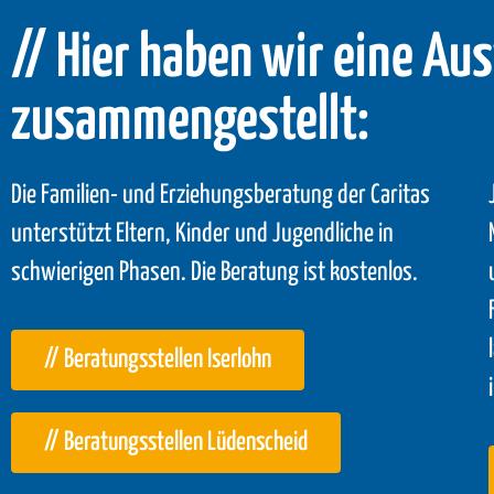
// Hier haben wir eine Au
zusammengestellt:
Die Familien- und Erziehungsberatung der Caritas
unterstützt Eltern, Kinder und Jugendliche in
schwierigen Phasen. Die Beratung ist kostenlos.
// Beratungsstellen Iserlohn
// Beratungsstellen Lüdenscheid