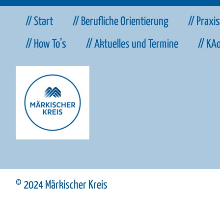
// Start
// Berufliche Orientierung
// Praxi
// How To’s
// Aktuelles und Termine
// KA
© 2024 Märkischer Kreis