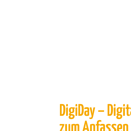
DigiDay – Digi
zum Anfassen 