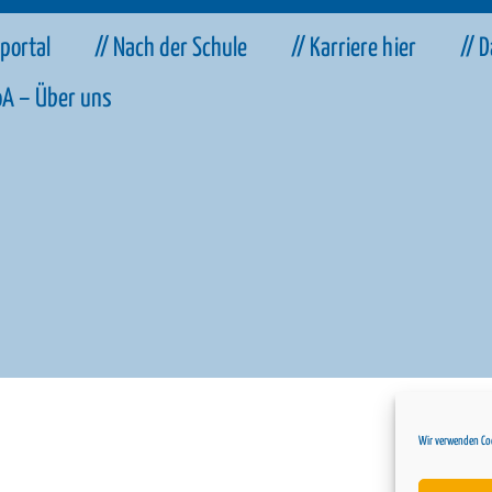
sportal
// Nach der Schule
// Karriere hier
// 
oA – Über uns
// Coo
Wir verwenden Coo