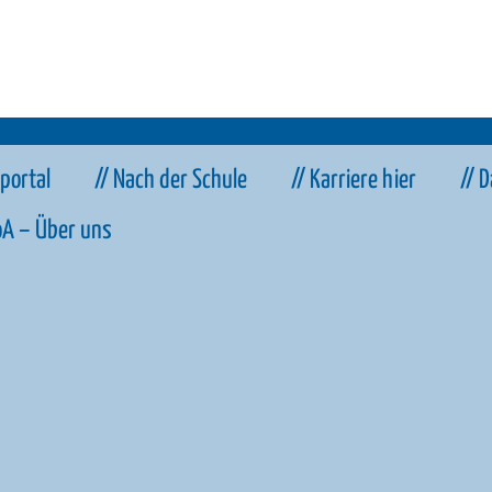
sportal
// Nach der Schule
// Karriere hier
// 
oA – Über uns