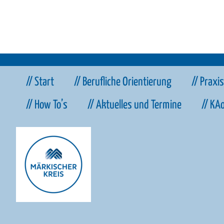
// Start
// Berufliche Orientierung
// Praxi
// How To’s
// Aktuelles und Termine
// KA