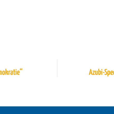
mokratie“
Azubi-Spe