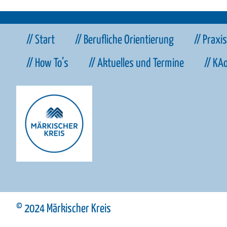
// Start
// Berufliche Orientierung
// Praxi
// How To’s
// Aktuelles und Termine
// KA
© 2024 Märkischer Kreis