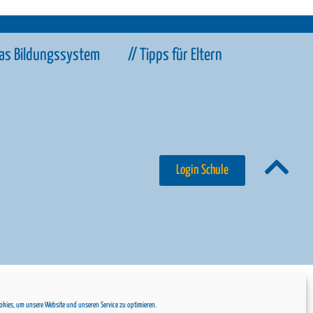
Das Bildungssystem
// Tipps für Eltern
Login Schule
kie-Richtlinie
// Datenschutz
// Impressum
kies, um unsere Website und unseren Service zu optimieren.