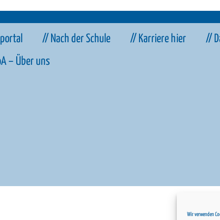
sportal
// Nach der Schule
// Karriere hier
// 
oA – Über uns
// Coo
Wir verwenden Coo