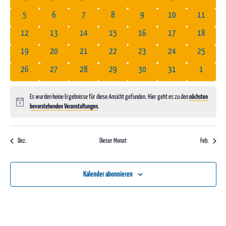
von
Ansichte
0 Veranstaltungen
0 Veranstaltungen
0 Veranstaltungen
0 Veranstaltungen
0 Veranstaltungen
0 Veranstaltungen
0 Veranst
5
6
7
8
9
10
11
Veranstaltungen
Navigati
0 Veranstaltungen
0 Veranstaltungen
0 Veranstaltungen
0 Veranstaltungen
0 Veranstaltungen
0 Veranstaltungen
0 Veranst
12
13
14
15
16
17
18
0 Veranstaltungen
0 Veranstaltungen
0 Veranstaltungen
0 Veranstaltungen
0 Veranstaltungen
0 Veranstaltungen
0 Veranst
19
20
21
22
23
24
25
0 Veranstaltungen
0 Veranstaltungen
0 Veranstaltungen
0 Veranstaltungen
0 Veranstaltungen
0 Veranstaltungen
0 Veranst
26
27
28
29
30
31
1
Es wurden keine Ergebnisse für diese Ansicht gefunden. Hier geht es zu den
nächsten
Hinweis
bevorstehenden Veranstaltungen
.
Dez.
Dieser Monat
Feb.
Kalender abonnieren