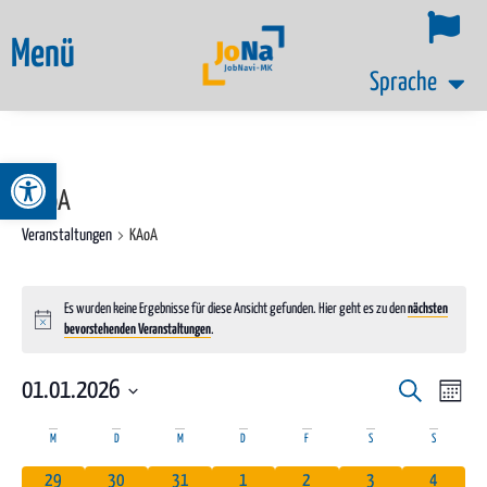
Menü
Sprache
Werkzeugleiste öffnen
KAoA
Veranstaltungen
KAoA
Es wurden keine Ergebnisse für diese Ansicht gefunden. Hier geht es zu den
nächsten
Hinweis
bevorstehenden Veranstaltungen
.
Ver
01.01.2026
Veransta
Suche
Monat
Datum
Ans
Suche
Kalender
M
D
M
D
F
S
S
wählen.
Nav
und
0 Veranstaltungen
0 Veranstaltungen
0 Veranstaltungen
0 Veranstaltungen
0 Veranstaltungen
0 Veranstaltungen
0 Veranst
29
30
31
1
2
3
4