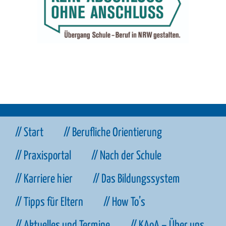
// Start
// Berufliche Orientierung
// Praxisportal
// Nach der Schule
// Karriere hier
// Das Bildungssystem
// Tipps für Eltern
// How To’s
// Aktuelles und Termine
// KAoA – Über uns