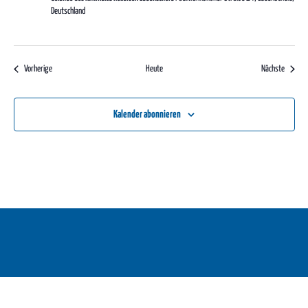
Deutschland
Veranstaltungen
Veranst
Vorherige
Heute
Nächste
Kalender abonnieren