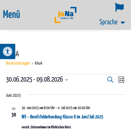
Menü
Sprache
Werkzeugleiste öffnen
KAoA
Veranstaltungen
KAoA
Ver
30.06.2025
 - 
09.08.2026
Veransta
Suche
Liste
Datum
Ans
Suche
wählen.
Juni 2025
Nav
und
30. Juni 2025 um 8:00 Uhr
–
4. Juli 2025 um 16:00 Uhr
MO.
Ansichte
30
BFE – Berufsfelderkundung Klasse 8 im Juni/Juli 2025
Navigati
versch. Unternehmen im Märkischen Kreis