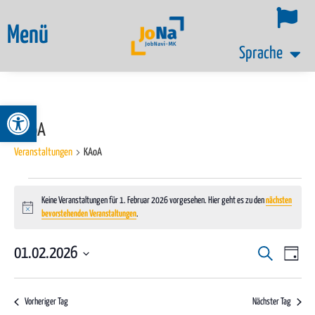
Menü
Sprache
Werkzeugleiste öffnen
KAoA
Veranstaltungen
KAoA
Keine Veranstaltungen für 1. Februar 2026 vorgesehen. Hier geht es zu den
nächsten
Hinweis
bevorstehenden Veranstaltungen
.
Ver
01.02.2026
Veransta
Suche
Tag
Datum
Ans
Suche
wählen.
Nav
Vorheriger Tag
Nächster Tag
und