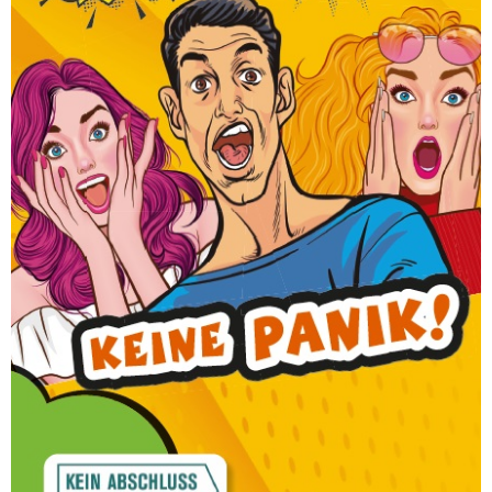
Plan, wohin damit? Willst du deine Fantasie in
Comics lebendig werden lassen?
Beim Bildungsträger lernst du all das im
Medien-Workshop! Vom Entwurf bis hin zum
perfekten Ergebnis.
Super, um digitale und Printmedien
kennenzulernen und unter professioneller
Anleitung deine eigene fantastische Comic-
Kunst zu erschaffen.
Das Beste: du nimmst deinen eigenen Comic
auf einem Stick mit nach Hause.