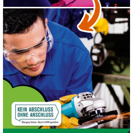
Wir zeigen dir, wie du durch Zeichnen, Biegen,
Formen und Sägen dein eigenes und
einzigartiges Werkstück erstellen kannst.
Deine Kreativität, Ideen und Skills – innerhalb
von drei Tagen lernst du verschiedene
Techniken der Verarbeitung kennen. Am
Schluss bist du bestens vorbereitet, falls du
dich für eine Ausbildung im Bereich Metall
interessierst!