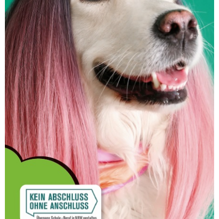
Dann mach den Praxis-Check Friseur/Kosmetik
beim Bildungsträger!
Die passende Frisur, das perfekte Make-up
und super gepflegte Nägel – all das lernst du
bei uns!
Für deine Bewerbung um eine duale
Ausbildung bist du nun super gestyled!