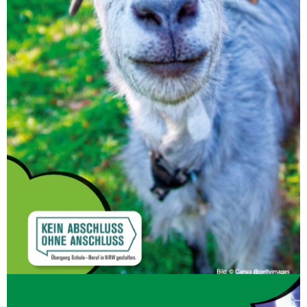
Du lernst nicht nur unterschiedliche Verkaufs-
und Werbetechniken kennen, sondern auch
den Umgang mit verschiedenen
Kassensystemen.
Kundengespräche werden geübt und das
Sortiment geplant.
Sei dabei und wecke den Verkaufsprofi in dir!