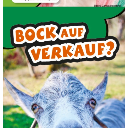
Verkauf
Bock auf Verkauf? Anscheinend ja, denn du
bist hier! Sehr schön, wir freuen uns!
„Zeig Klasse an der Kasse!“ – Unter diesem
Motto steht der Praxis-Check Verkauf beim
Bildungsträger.