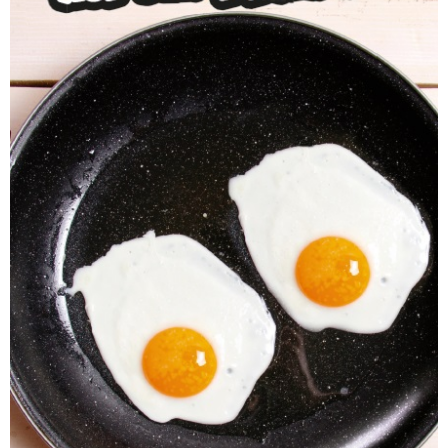
Gastronomie
Kochst du mit Begeisterung oder möchtest
das Kochen lernen?
Dann mach den Praxis-Check
Hotel/Gastronomie beim Bildungsträger!
Vegan, vegetarisch oder mit Fleisch? Alles kein
Problem! Gemeinsam planen wir ein Menü und
bereiten dieses zu. Dabei lernst du viele
Möglichkeiten in der Küche und darum herum
kennen und probierst natürlich selbst deine
Ergebnisse!