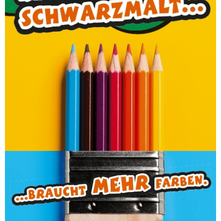
Maler
PRAXISKURS WIRD DIESES JAHR NICHT
ANGEBOTEN!
Bock darauf, Farbe in dein Leben zu bringen?
Kreativ sein, Zeichnungen anfertigen, Flächen
berechnen und Räume schön gestalten?
Mit Pinsel, Bürsten und Farbrollen arbeiten
und dich so richtig kreativ austoben?
Wenn all das oder auch nur ein Teil auf dich
zutrifft, sagen wir: Herzlich willkommen!