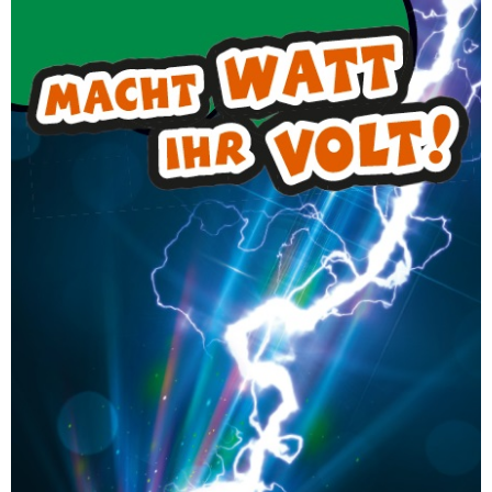
Elektro
PRAXISKURS WIRD DIESES JAHR NICHT
ANGEBOTEN!
Handy laden? Playstation spielen? All das geht
nur mit Strom! Aber woher kommt der
überhaupt? Wo fließt er hin? Und wieso fließt
er überhaupt – das macht doch nur Wasser,
oder?!