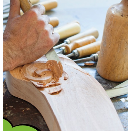
„Möchtest du mal einen Teufelsknoten
erstellen?“ – „Wood I do what???“
Na, einen Teufelsknoten bauen!
Willste wissen, was das ist? Dann melde dich
für den Praxis-Check Holz beim Bildungsträger
an.
Hier bist du genau richtig, wenn du gerne
etwas mit deinen Händen machst und Holz
liebst. Umgeben von duftendem Holz arbeitest
du nach Bauplan mit Säge und Stemmeisen.
Nach abschließendem Feinschliff nimmst du