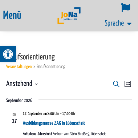
Menü
Sprache
Werkzeugleiste öffnen
Berufsorientierung
Veranstaltungen
Berufsorientierung
Ver
Anstehend
Veransta
Suche
Liste
Datum
Ans
Suche
wählen.
September 2026
Nav
und
17. September um 8:00 Uhr
–
17:00 Uhr
DO.
Ansichte
17
Ausbildungsmesse ZAK in Lüdenscheid
Navigati
Kulturhaus Lüdenscheid
Freiherr-vom-Stein-Straße 9, Lüdenscheid